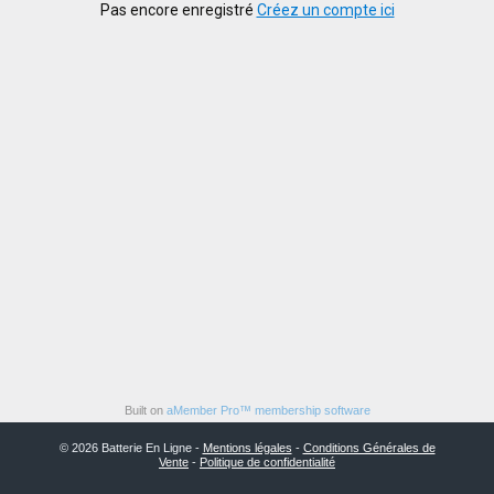
Pas encore enregistré
Créez un compte ici
Built on
aMember Pro™ membership software
© 2026 Batterie En Ligne -
Mentions légales
-
Conditions Générales de
Vente
-
Politique de confidentialité