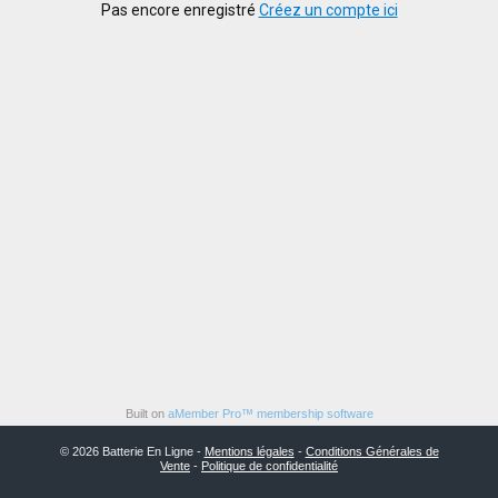
Pas encore enregistré
Créez un compte ici
Built on
aMember Pro™ membership software
© 2026 Batterie En Ligne -
Mentions légales
-
Conditions Générales de
Vente
-
Politique de confidentialité