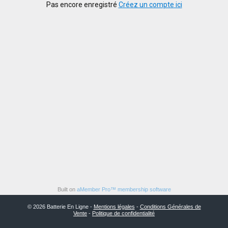
Pas encore enregistré
Créez un compte ici
Built on
aMember Pro™ membership software
© 2026 Batterie En Ligne -
Mentions légales
-
Conditions Générales de
Vente
-
Politique de confidentialité