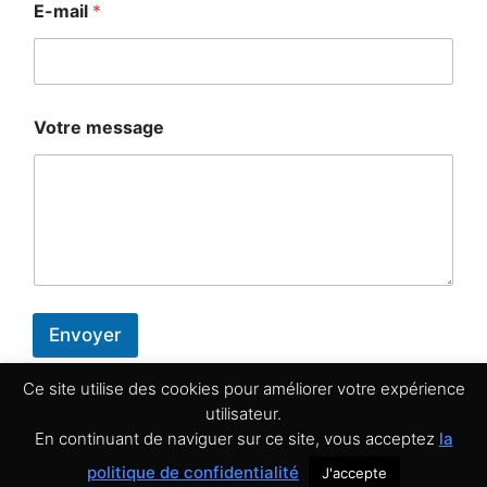
E-mail
*
Votre message
Envoyer
Ce site utilise des cookies pour améliorer votre expérience
Politique de confidentialité
utilisateur.
En continuant de naviguer sur ce site, vous acceptez
la
© 2026 Batterie En Ligne -
Mentions légales
-
Conditions
politique de confidentialité
J'accepte
Générales de Vente
-
Politique de confidentialité