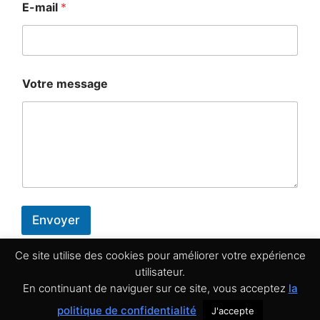
E-mail
*
Votre message
Envoyer
Ce site utilise des cookies pour améliorer votre expérience
Politique de confidentialité
utilisateur.
En continuant de naviguer sur ce site, vous acceptez
la
© 2026 Batterie En Ligne -
Mentions légales
-
Conditions
politique de confidentialité
J'accepte
Générales de Vente
-
Politique de confidentialité