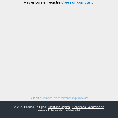
Pas encore enregistré
Créez un compte ici
Built on
aMember Pro™ membership software
© 2026 Batterie En Ligne -
Mentions légales
-
Conditions Générales de
Vente
-
Politique de confidentialité