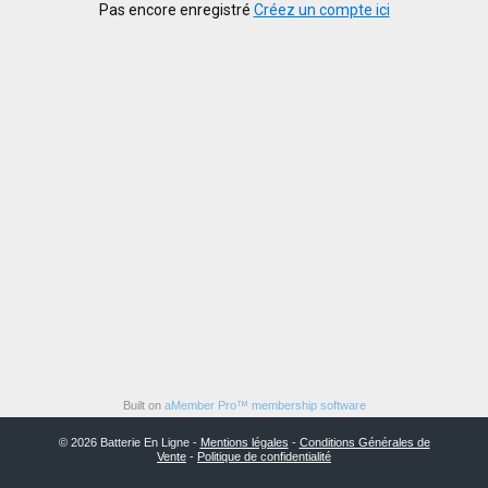
Pas encore enregistré
Créez un compte ici
Built on
aMember Pro™ membership software
© 2026 Batterie En Ligne -
Mentions légales
-
Conditions Générales de
Vente
-
Politique de confidentialité