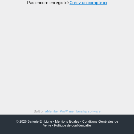
Pas encore enregistré
Créez un compte ici
Built on
aMember Pro™ membership software
© 2026 Batterie En Ligne -
Mentions légales
-
Conditions Générales de
Vente
-
Politique de confidentialité