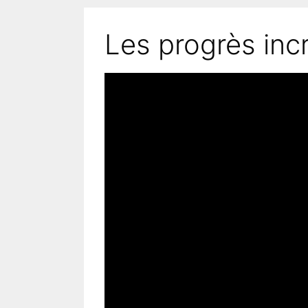
Aller
au
Les progrès incr
contenu