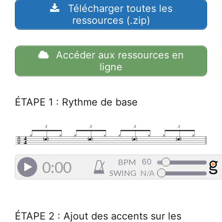
Télécharger toutes les
ressources (.zip)
Accéder aux ressources en
ligne
ÉTAPE 1 : Rythme de base
3
3
3
3
4
(
)
(
)
(
)
(
)
4
BPM
0:00
SWING
N/A
ÉTAPE 2 : Ajout des accents sur les