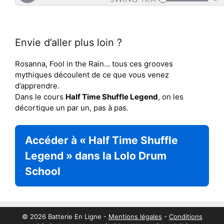
Envie d’aller plus loin ?
Rosanna, Fool in the Rain… tous ces grooves
mythiques découlent de ce que vous venez
d’apprendre.
Dans le cours
Half Time Shuffle Legend
, on les
décortique un par un, pas à pas.
Accéder à « Half Time Shuffle
Legend » dans la Lolo Drum
School
© 2026 Batterie En Ligne -
Mentions légales
-
Conditions