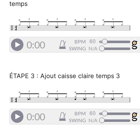
temps
3
3
3
3
4
(
)
(
)
(
)
(
)
4
BPM
0:00
SWING
N/A
ÉTAPE 3 : Ajout caisse claire temps 3
3
3
3
3
4
(
)
(
)
(
)
(
)
4
BPM
0:00
SWING
N/A