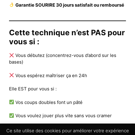
Garantie SOURIRE 30 jours satisfait ou remboursé
Cette technique n’est PAS pour
vous si :
Vous débutez (concentrez-vous d’abord sur les
bases)
Vous espérez maîtriser ça en 24h
Elle EST pour vous si :
Vos coups doubles font un pâté
Vous voulez jouer plus vite sans vous cramer
Vous êtes prêt à bosser 5-10 min/jour
Ce site utilise des cookies pour améliorer votre expérience