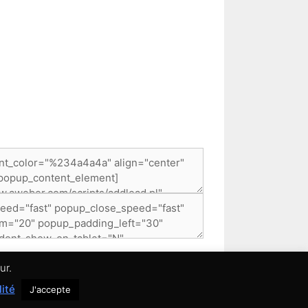
ur.
lité
J'accepte
 de confidentialité