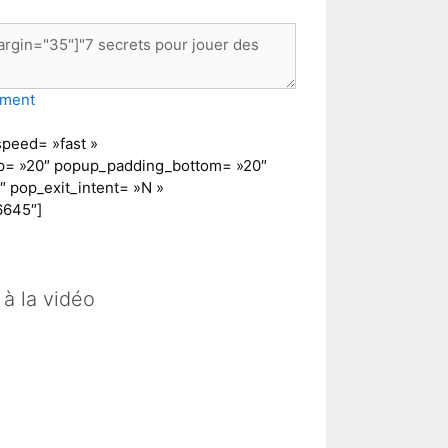
peed= »fast »
op= »20″ popup_padding_bottom= »20″
 pop_exit_intent= »N »
6645″]
à la vidéo