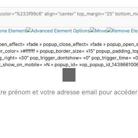
n_effect= »fade » popup_close_effect= »fade » popup_open_s
r_color= »#ffffff » popup_border_size= »15″ popup_padding_t
right= »30″ pop_trigger_dontshow= »0″ pop_trigger_time= »0″
nt_show_on_mobile= »N » popup_id= »op_popup_id_143866100
tre prénom et votre adresse email pour accéder 