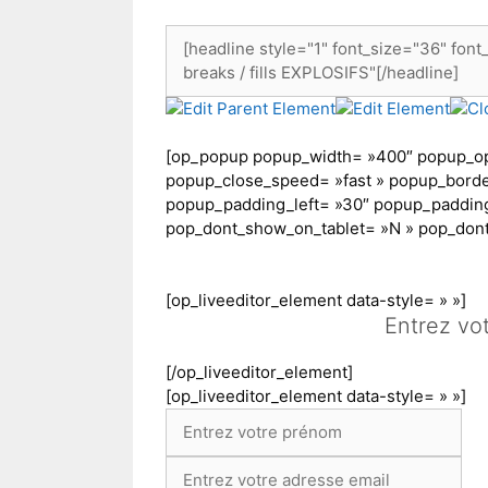
[op_popup popup_width= »400″ popup_ope
popup_close_speed= »fast » popup_borde
popup_padding_left= »30″ popup_padding_
pop_dont_show_on_tablet= »N » pop_do
[op_liveeditor_element data-style= » »]
Entrez vo
[/op_liveeditor_element]
[op_liveeditor_element data-style= » »]