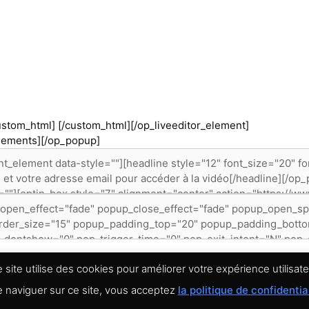
custom_html]
[/custom_html][/op_liveeditor_element]
elements][/op_popup]
 site utilise des cookies pour améliorer votre expérience utilisate
 naviguer sur ce site, vous acceptez
la politique de confidentia
En Ligne -
Mentions légales
-
Conditions Générales de Vente
-
Politique