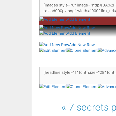
Add Element
Add New Row
Add Element
Add New Row
« 7 secrets 