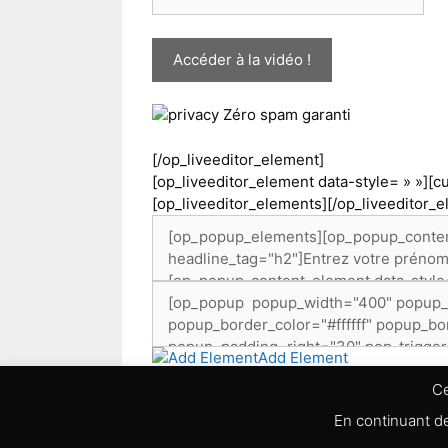
Accéder à la vidéo !
Zéro spam garanti
[/op_liveeditor_element]
[op_liveeditor_element data-style= » »][
[op_liveeditor_elements][/op_liveeditor_
Add Element
Ce
En continuant de
© 2026 Batterie 