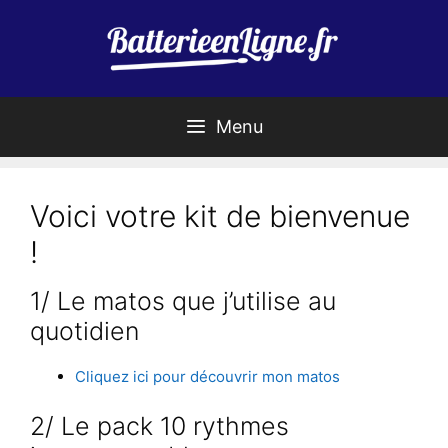
Aller
au
contenu
Menu
Voici votre kit de bienvenue
!
1/ Le matos que j’utilise au
quotidien
Cliquez ici pour découvrir mon matos
2/ Le pack 10 rythmes