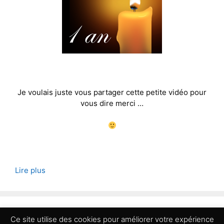
Je voulais juste vous partager cette petite vidéo pour
vous dire merci …
Lire plus
Page
2
→
suivant
Ce site utilise des cookies pour améliorer votre expérience