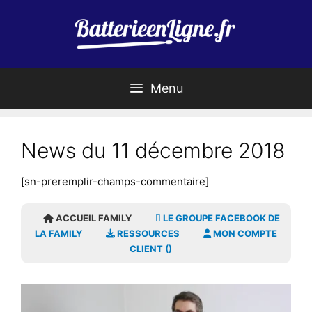
Aller
au
contenu
Menu
News du 11 décembre 2018
[sn-preremplir-champs-commentaire]
ACCUEIL FAMILY
LE GROUPE FACEBOOK DE
LA FAMILY
RESSOURCES
MON COMPTE
CLIENT ()