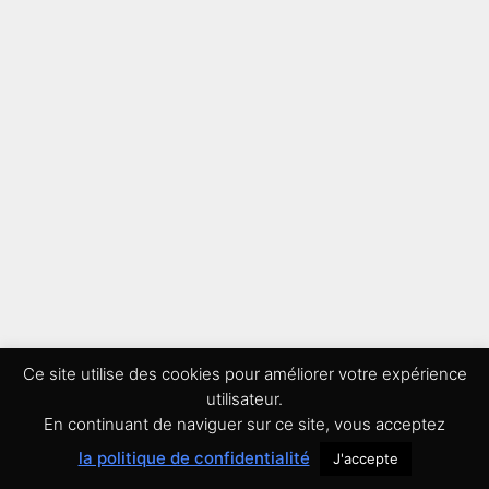
Ce site utilise des cookies pour améliorer votre expérience
utilisateur.
En continuant de naviguer sur ce site, vous acceptez
© 2026 Batterie En Ligne -
Mentions légales
-
Conditions
la politique de confidentialité
J'accepte
Générales de Vente
-
Politique de confidentialité