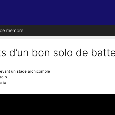
ce membre
s d’un bon solo de batte
 devant un stade archicomble
 solo…
erie