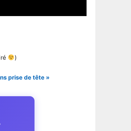
piré
)
ns prise de tête »
?