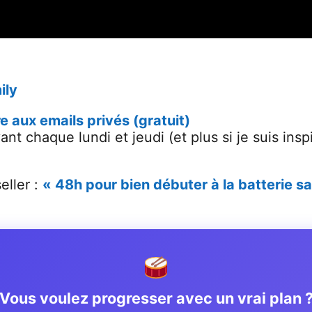
ily
re aux emails privés (gratuit)
ant chaque lundi et jeudi (et plus si je suis ins
eller :
« 48h pour bien débuter à la batterie sa
Vous voulez progresser avec un vrai plan 