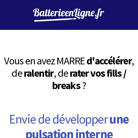
Vous en avez MARRE
d'accélérer
,
de
ralentir
,
de
rater vos fills /
breaks
?
Envie de développer
une
pulsation interne