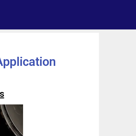
pplication
s