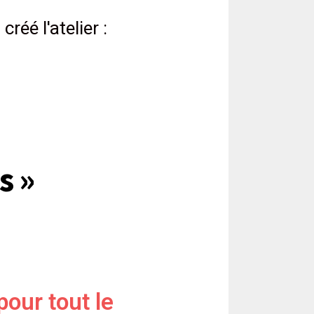
réé l'atelier :
s »
 pour tout le