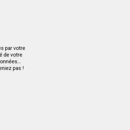
s par votre
té de votre
données...
eniez pas !