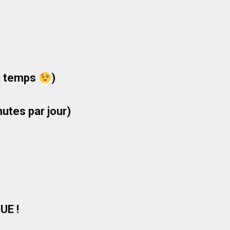
du temps
)
utes par jour)
UE !