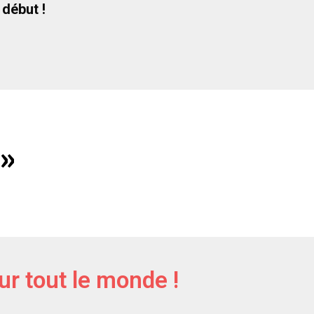
 début !
 »
our tout le monde !