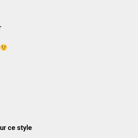
r
r ce style