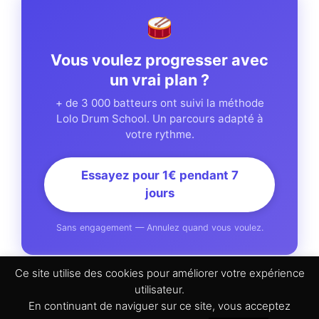
Vous voulez progresser avec
un vrai plan ?
+ de 3 000 batteurs ont suivi la méthode
Lolo Drum School. Un parcours adapté à
votre rythme.
Essayez pour 1€ pendant 7
jours
Sans engagement — Annulez quand vous voulez.
Ce site utilise des cookies pour améliorer votre expérience
utilisateur.
En continuant de naviguer sur ce site, vous acceptez