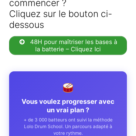
commencer ?
Cliquez sur le bouton ci-
dessous
48H pour maîtriser les bases à
la batterie – Cliquez Ici
Vous voulez progresser avec
un vrai plan ?
+ de 3 000 batteurs ont suivi la méthode
Lolo Drum School. Un parcours adapté à
votre rythme.